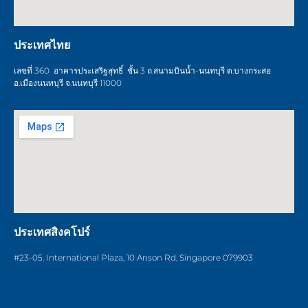
ประเทศไทย
เลขที่ 360 อาคารประเสริฐสุทธิ์ ชั้น 3 ถ.สนามบินน้ำ-นนทบุรี ต.บางกระสอ
อ.เมืองนนทบุรี จ.นนทบุรี 11000
ประเทศสิงคโปร์
#23-05. International Plaza, 10 Anson Rd, Singapore 079903