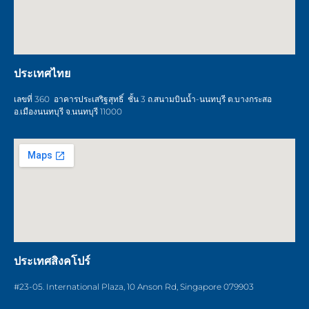
ประเทศไทย
เลขที่ 360 อาคารประเสริฐสุทธิ์ ชั้น 3 ถ.สนามบินน้ำ-นนทบุรี ต.บางกระสอ
อ.เมืองนนทบุรี จ.นนทบุรี 11000
ประเทศสิงคโปร์
#23-05. International Plaza, 10 Anson Rd, Singapore 079903