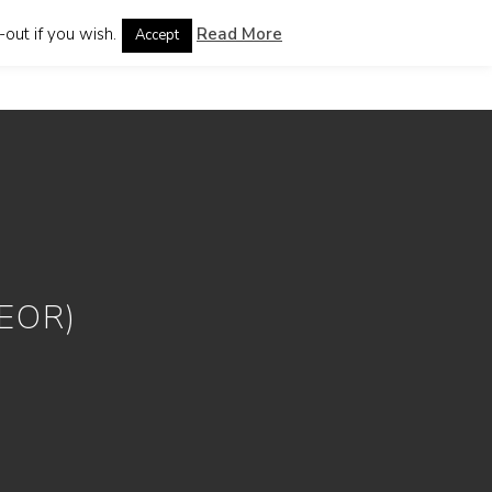
out if you wish.
Read More
Accept
guages
EOR)