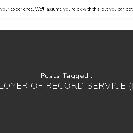
our experience. We'll assume you're ok with this, but you can opt-
About Us
Our Services
Blog
Contact Us
Lan
Posts Tagged :
LOYER OF RECORD SERVICE (